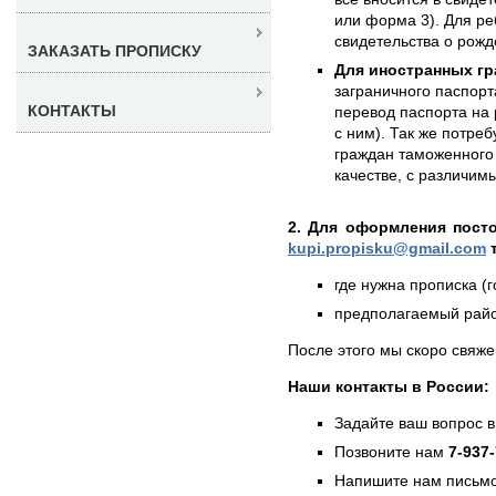
или форма 3). Для ре
свидетельства о рожд
ЗАКАЗАТЬ ПРОПИСКУ
Для иностранных гр
заграничного паспорт
КОНТАКТЫ
перевод паспорта на 
с ним). Так же потре
граждан таможенного 
качестве, с различи
2. Для оформления пост
kupi.propisku@gmail.com
т
где нужна прописка (г
предполагаемый район
После этого мы скоро свяже
Наши контакты в России:
Задайте ваш вопрос в
Позвоните нам
7-937
Напишите нам письмо